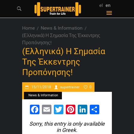
el
en
Home
News & Information
(Ελληνικά) Η Σημασία Της Έκκεντρης
Προπόνησης!
(Ελληνικά) Η Σημασία
Της Έκκεντρης
Προπόνησης!
15/11/2018
supertrainer
0
News & Information
Facebook
Email
Twitter
Pinterest
LinkedIn
Share
Sorry, this entry is only available
in
Greek
.