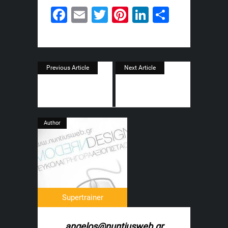
Facebook
Email
Twitter
Pinterest
LinkedIn
Share
Previous Article
Next Article
Author
Supertrainer
angelos@nuntiusweb.gr