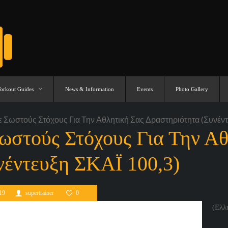
orkout Guides
News & Information
Events
Photo Gallery
ε Σωστούς Στόχους Για Την Αθλητική Σας Δραστηριότητα (Συνέντ
ωστούς Στόχους Για Την Αθ
νέντευξη ΣΚΑΪ 100,3)
19
supertrainer
0
(Ελλ