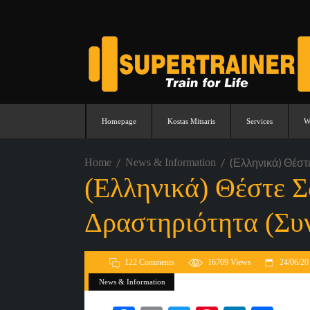
Homepage
Kostas Mitsaris
Services
W
(Ελληνικά) Θέστ
Home
News & Information
(Ελληνικά) Θέστε Σ
Δραστηριότητα (Συ
122 Comments
16709
Views
24/06/20
News & Information