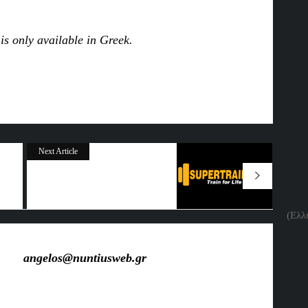
In
re
 is only available in
Greek
.
In
re
Next Article
(Ελλ
angelos@nuntiusweb.gr