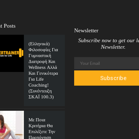
t Posts
Newsletter
Subscribe now to get our l
(Ελληνικά)
Newsletter.
Φιλοσοφίες Για
Γυμναστική
Διατροφή Και
Wellness Αλλά
Και Γενικότερα
Για Life
Coaching!
(Συνέντευξη
ΣΚΑΪ 100.3)
Με Ποια
Κριτήρια Θα
Επιλέξετε Την
Προπόνηση