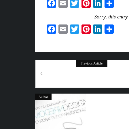
Facebook
Email
Twitter
Pinterest
Linked
Sha
Sorry, this entry
Facebook
Email
Twitter
Pinterest
Linked
Sha
Previous Article
Author