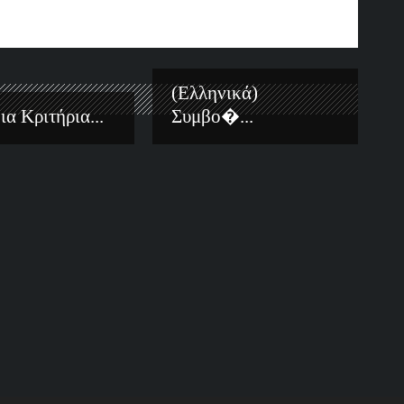
(Ελληνικά)
α Κριτήρια...
Συμβο�...