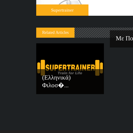
Supertrainer
Related Articles
Με Ποι
(Ελληνικά)
Φιλοσ�...