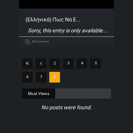
(Ελληνικά) Πως Να Ε...
Sorry, this entry is only available
68 Comments
2
3
4
5
6
7
8
Most Views
No posts were found.