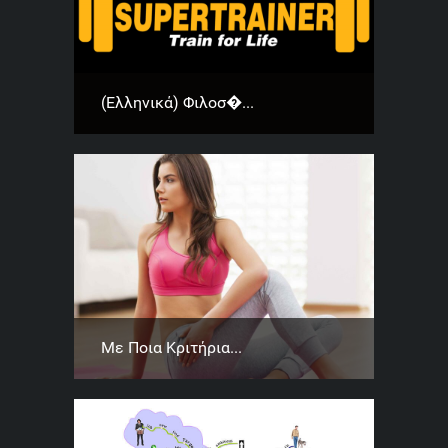
(Ελληνικά) Φιλοσ�...
Με Ποια Κριτήρια...