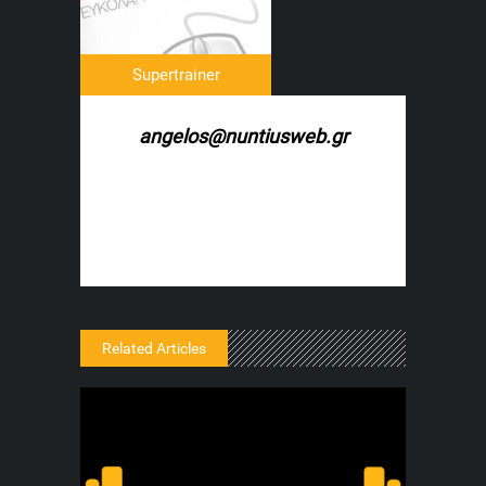
Supertrainer
angelos@nuntiusweb.gr
Related Articles