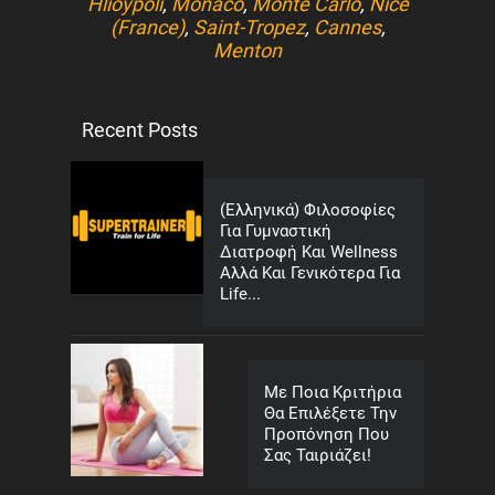
Hlioypoli
,
Monaco
,
Monte Carlo
,
Nice
(France)
,
Saint-Tropez
,
Cannes
,
Menton
Recent Posts
(Ελληνικά) Φιλοσοφίες
Για Γυμναστική
Διατροφή Και Wellness
Αλλά Και Γενικότερα Για
Life...
Με Ποια Κριτήρια
Θα Επιλέξετε Την
Προπόνηση Που
Σας Ταιριάζει!