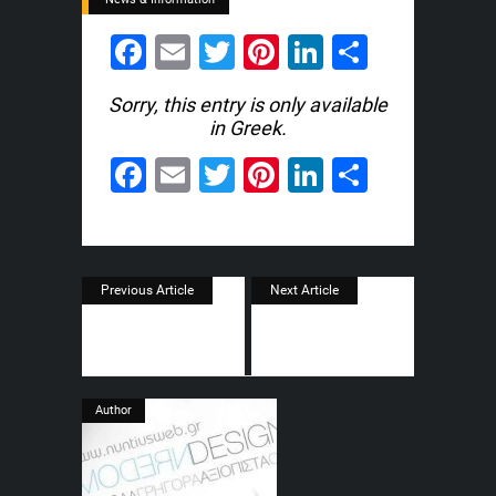
Facebook
Email
Twitter
Pinterest
LinkedIn
Share
Sorry, this entry is only available
in
Greek
.
Facebook
Email
Twitter
Pinterest
LinkedIn
Share
Previous Article
Next Article
Author