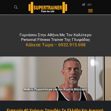
el
en
Γυμνάσου Στην Αθήνα Με Τον Καλύτερο
Personal Fitness Trainer Της Γλυφάδας
Κάλεσε Τώρα –
6932.915.698
Μάθετε Περισσότερα για τον Κώστα Μήτσαρη!
Εμπειρία 40 Χρόνων, Σπουδές Σε Ελλάδα Και Αμερική.