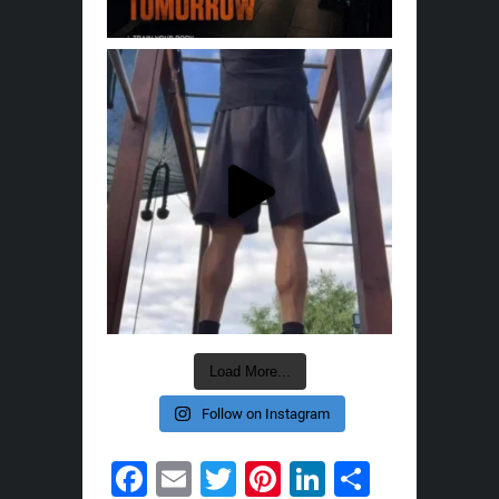
Load More...
Follow on Instagram
Facebook
Email
Twitter
Pinterest
LinkedIn
Share