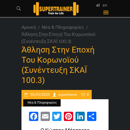
el
en
Αρχική
Νέα & Πληροφορίες
Άθληση Στην Εποχή Του Κορωνοϊού
(Συνέντευξη ΣΚΑΪ 100.3)
Άθληση Στην Εποχή
Του Κορωνοϊού
(Συνέντευξη ΣΚΑΪ
100.3)
06/05/2020
supertrainer
0
Νέα & Πληροφορίες
Facebook
Email
Twitter
Pinterest
LinkedIn
Share