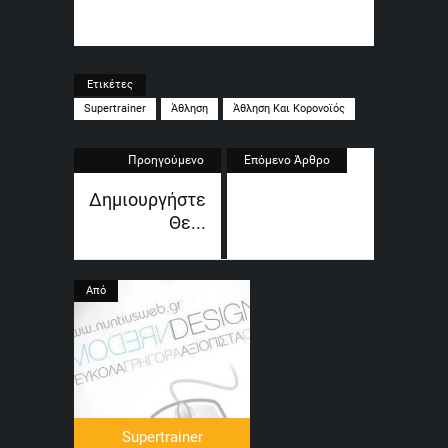
Ετικέτες
Supertrainer
Άθληση
Άθληση Και Κορονοϊός
Προηγούμενο
Επόμενο Άρθρο
Άρθρο
Δημιουργήστε
Θε...
Από
Supertrainer