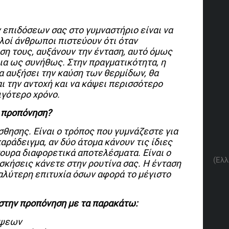
In
re
ν επιδόσεων σας στο γυμναστήριο είναι να
λοί άνθρωποι πιστεύουν ότι όταν
ση τους, αυξάνουν την ένταση,
αυτό
όμως
δια ως
συνήθως
. Στην πραγματικότητα, η
α αυξήσει την καύση των θερμίδων, θα
ι την αντοχή και να κάψει περισσότερο
ιγότερο χρόνο.
ν προπόνηση?
σθησης. Είναι ο τρόπος που γυμνάζεστε για
παράδειγμα, αν δύο άτομα κάνουν τις ίδιες
γουρα διαφορετικά αποτελέσματα. Είναι ο
(Ελλ
ασκήσεις κάνετε στην ρουτίνα σας. Η ένταση
γαλύτερη επιτυχία όσων αφορά το μέγιστο
στην προπόνηση με τα παρακάτω:
ήψεων