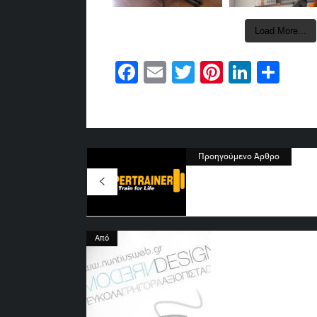
Load More...
Facebook
Email
Twitter
Pinterest
Linked
Sha
Προηγούμενο Άρθρο
Από