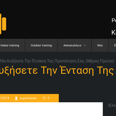
P
Κ
Indoor training
Outdoor training
Aσκησιολόγιο
Νέα
E
α Να Αυξήσετε Την Ένταση Της Προπόνηση Σας. (Μέρος Πρώτο)
Αυξήσετε Την Ένταση Τη
7/2019
supertrainer
0
(Ελλ