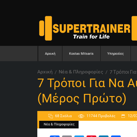
Αρχική
Kostas Mitsaris
Υπηρεσίες
Αρχική
Νέα & Πληροφορίες
7 Τρόποι Γι
7 Τρόποι Για Να 
(Μέρος Πρώτο)
68 Σχόλια
11744
Προβολές
12/0
Νέα & Πληροφορίες