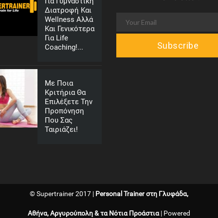
Για Γυμναστική
Διατροφή Και
Wellness Αλλά
Και Γενικότερα
Για Life
Coaching!...
Με Ποια
Κριτήρια Θα
Επιλέξετε Την
Προπόνηση
Που Σας
Ταιριάζει!
© Supertrainer 2017 |
Personal Trainer στη Γλυφάδα,
Αθήνα, Αργυρούπολη & τα Νότια Προάστια
| Powered