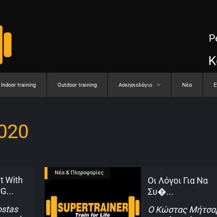
P
Κ
Indoor training
Outdoor training
Aσκησιολόγιο
Νέα
E
20
Νέα & Πληροφορίες
 With
Οι Λόγοι Για Να
g...
Συ�...
ostas
Ο Κώστας Μήτσα