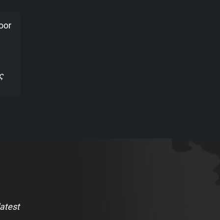
oor
ς
latest