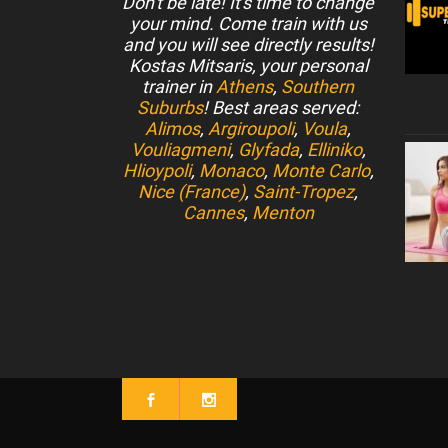
Don't be late! It's time to change
your mind. Come train with us
and you will see directly results!
Kostas Mitsaris, your personal
trainer in
Athens
,
Southern
Suburbs
! Best areas served:
Alimos
,
Argiroupoli
,
Voula
,
Vouliagmeni
,
Glyfada
,
Elliniko
,
Hlioypoli
,
Monaco
,
Monte Carlo
,
Nice (France)
,
Saint-Tropez
,
Cannes
,
Menton