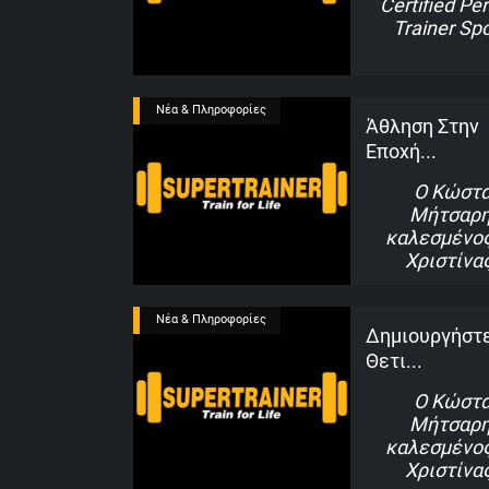
Certified Pe
Trainer Spo
Νέα & Πληροφορίες
Άθληση Στην
Εποχή...
Ο Κώστ
Μήτσαρη
καλεσμένος
Χριστίνα
Νέα & Πληροφορίες
Δημιουργήστ
Θετι...
Ο Κώστ
Μήτσαρη
καλεσμένος
Χριστίνα