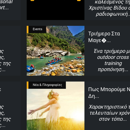
rsonal
καλεσμένος τ
rt
Χριστίνας Βίδου 
ραδιοφωνική
Events
Τριήμερο Στα
Μαγε�...
ας
Ένα τριήμερο μ
ς,
outdoor cross
 της
training
ς
προπόνηση
Νέα & Πληροφορίες
ε
Πως Μπορούμε 
Δη...
ας
Χαρακτηριστικό 
ς,
τελευταίων χρό
 της
στον τόπο
ς