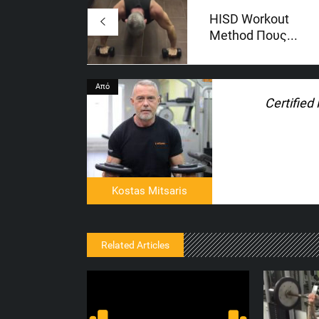
HISD Workout
Method Πους...
Από
Certified
Kostas Mitsaris
Related Articles