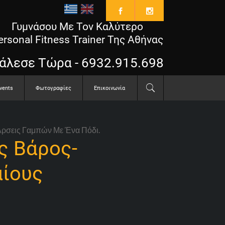
Γυμνάσου Με Τον Καλύτερο
ersonal Fitness Trainer Της Αθήνας
άλεσε Τώρα - 6932.915.698
vents
Φωτογραφίες
Επικοινωνία
Άρσεις Γαμπών Με Ένα Πόδι.
ς Βάρος-
αίους