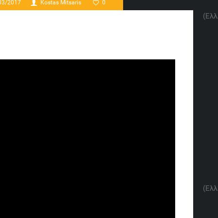
03/2017
Kostas Mitsaris
0
(Ελλ
In
re
(Ελλ