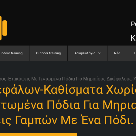
P
Κ
Indoor training
Outdoor training
Aσκησιολόγιο
Νέα
E
ος-Επικύψεις Με Τεντωμένα Πόδια Για Μηριαίους Δικέφαλους-
εφάλων-Καθίσματα Χωρί
ντωμένα Πόδια Για Μηρι
ις Γαμπών Με Ένα Πόδι.