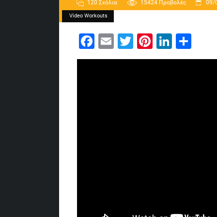
120 Σχόλια
15424
Προβολές
09/
Video Workouts
Facebook
Email
Twitter
Pinterest
Linked
Sha