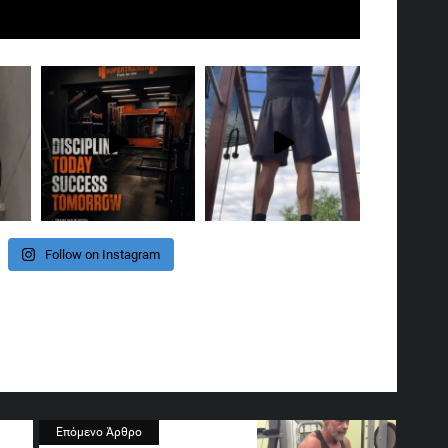
Follow on Instagram
In
re
Επόμενο Άρθρο