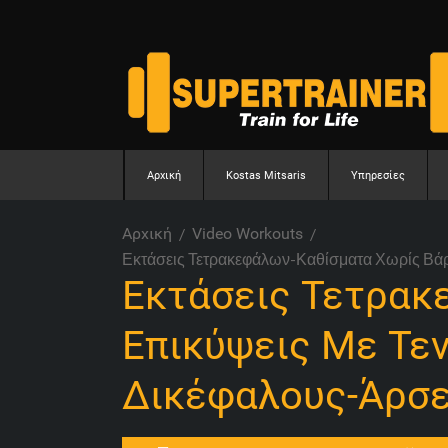
Αρχική
Kostas Mitsaris
Υπηρεσίες
Αρχική
Video Workouts
Εκτάσεις Τετρακεφάλων-Καθίσματα Χωρίς Βάρ
Εκτάσεις Τετρακ
Επικύψεις Με Τε
Δικέφαλους-Άρσε