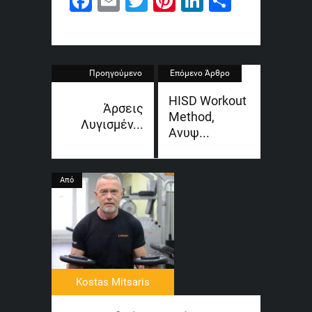
Facebook
Email
Twitter
Pinterest
LinkedIn
Share
Προηγούμενο
Επόμενο Άρθρο
Άρθρο
HISD Workout
Άρσεις
Method,
Λυγισμέν...
Ανυψ...
Από
Kostas Mitsaris