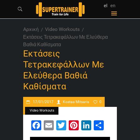
el
en
Αρχική
Video Workouts
Εκτάσεις Τετρακεφάλλων Με Ελεύθερα
Βαθιά Καθίσματα
Εκτάσεις
Τετρακεφάλλων Με
Ελεύθερα Βαθιά
Καθίσματα
17/01/2017
Kostas Mitsaris
0
Video Workouts
Facebook
Email
Twitter
Pinterest
LinkedIn
Share